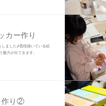
テッカー作り
をしました♪普段描いている絵
う魅力が出てきます。
イス作り②