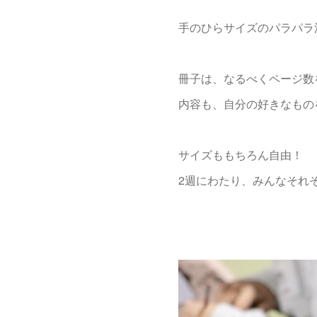
手のひらサイズのパラパラ
冊子は、なるべくページ数
内容も、自分の好きなもの
サイズももちろん自由！
2週にわたり、みんなそれ